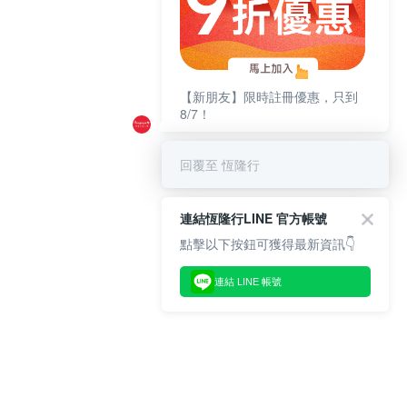
【新朋友】限時註冊優惠，只到
8/7！
回覆至 恆隆行
連結恆隆行LINE 官方帳號
點擊以下按鈕可獲得最新資訊👇
連結 LINE 帳號