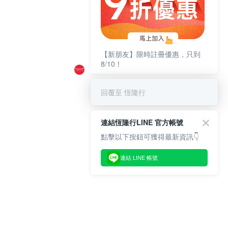
【新朋友】限時註冊優惠，只到
8/10！
回覆至 恆隆行
連結恆隆行LINE 官方帳號
點擊以下按鈕可獲得最新資訊👇
連結 LINE 帳號