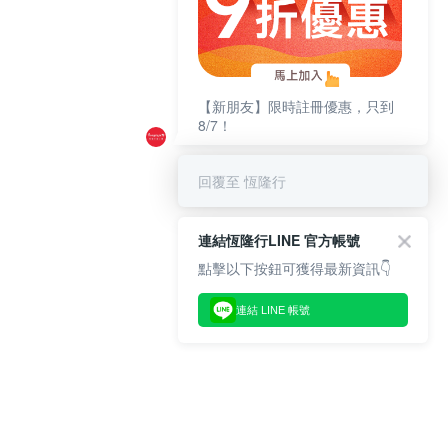
【新朋友】限時註冊優惠，只到
8/7！
回覆至 恆隆行
連結恆隆行LINE 官方帳號
點擊以下按鈕可獲得最新資訊👇
連結 LINE 帳號