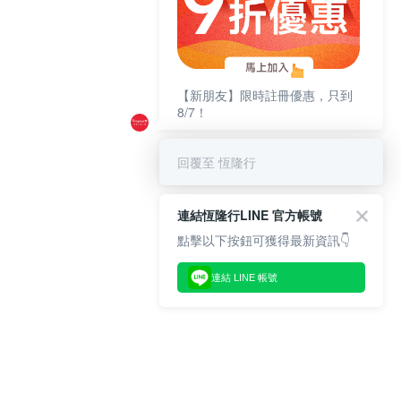
【新朋友】限時註冊優惠，只到
8/7！
回覆至 恆隆行
連結恆隆行LINE 官方帳號
點擊以下按鈕可獲得最新資訊👇
連結 LINE 帳號