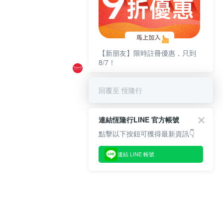
【新朋友】限時註冊優惠，只到
8/7！
回覆至 恆隆行
連結恆隆行LINE 官方帳號
點擊以下按鈕可獲得最新資訊👇
連結 LINE 帳號