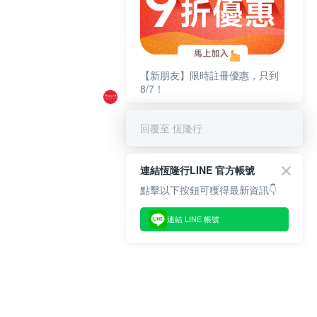
【新朋友】限時註冊優惠，只到
8/7！
回覆至 恆隆行
連結恆隆行LINE 官方帳號
點擊以下按鈕可獲得最新資訊👇
連結 LINE 帳號