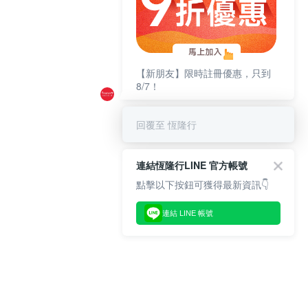
【新朋友】限時註冊優惠，只到
8/7！
回覆至 恆隆行
連結恆隆行LINE 官方帳號
點擊以下按鈕可獲得最新資訊👇
連結 LINE 帳號