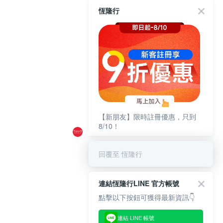
恆隆行
【新朋友】限時註冊優惠，只到
8/10！
回覆至 恆隆行
連結恆隆行LINE 官方帳號
點擊以下按鈕可獲得最新資訊👇
連結 LINE 帳號