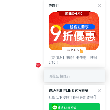
恆隆行
【新朋友】限時註冊優惠，只到
8/10！
回覆至 恆隆行
連結恆隆行LINE 官方帳號
點擊以下按鈕可獲得最新資訊👇
連結 LINE 帳號