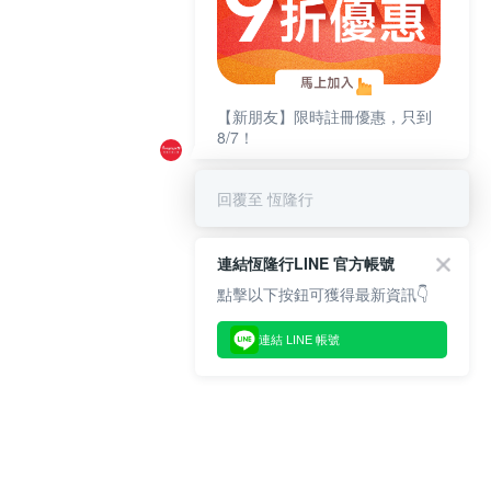
【新朋友】限時註冊優惠，只到
8/7！
回覆至 恆隆行
連結恆隆行LINE 官方帳號
點擊以下按鈕可獲得最新資訊👇
連結 LINE 帳號