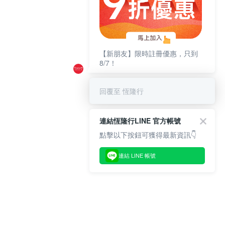
【新朋友】限時註冊優惠，只到
8/7！
回覆至 恆隆行
連結恆隆行LINE 官方帳號
點擊以下按鈕可獲得最新資訊👇
連結 LINE 帳號