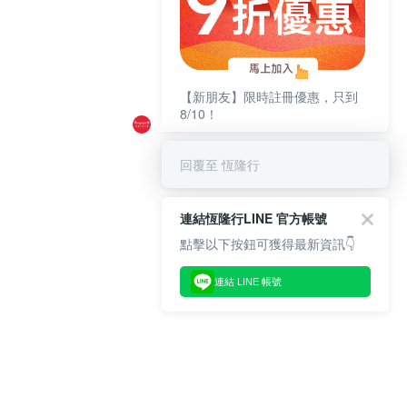
【新朋友】限時註冊優惠，只到
8/10！
回覆至 恆隆行
連結恆隆行LINE 官方帳號
點擊以下按鈕可獲得最新資訊👇
連結 LINE 帳號