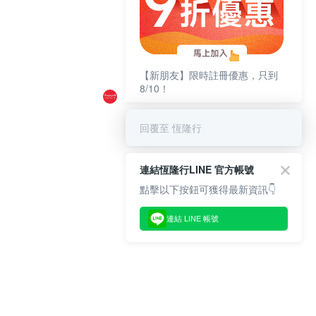
【新朋友】限時註冊優惠，只到
8/10！
回覆至 恆隆行
連結恆隆行LINE 官方帳號
點擊以下按鈕可獲得最新資訊👇
連結 LINE 帳號