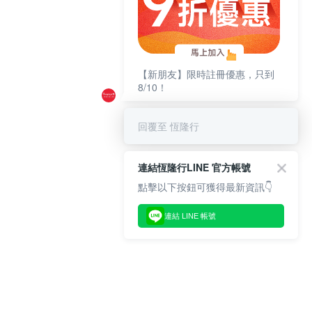
【新朋友】限時註冊優惠，只到
8/10！
回覆至 恆隆行
連結恆隆行LINE 官方帳號
點擊以下按鈕可獲得最新資訊👇
連結 LINE 帳號