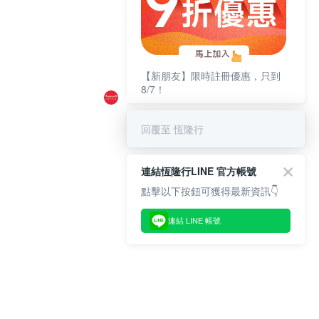
【新朋友】限時註冊優惠，只到
8/7！
回覆至 恆隆行
連結恆隆行LINE 官方帳號
點擊以下按鈕可獲得最新資訊👇
連結 LINE 帳號