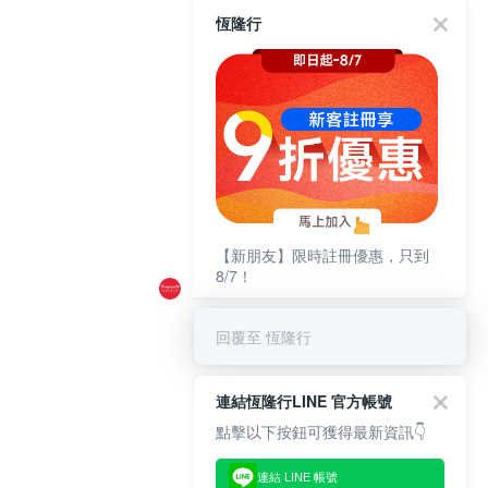
恆隆行
【新朋友】限時註冊優惠，只到
8/7！
回覆至 恆隆行
連結恆隆行LINE 官方帳號
點擊以下按鈕可獲得最新資訊👇
連結 LINE 帳號