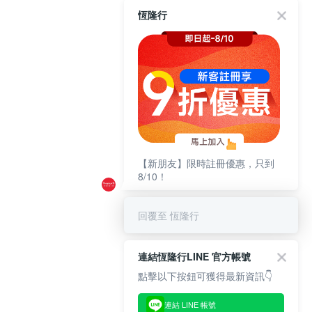
恆隆行
【新朋友】限時註冊優惠，只到
8/10！
回覆至 恆隆行
連結恆隆行LINE 官方帳號
點擊以下按鈕可獲得最新資訊👇
連結 LINE 帳號