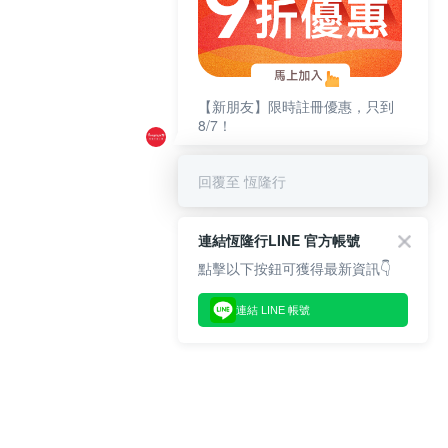
【新朋友】限時註冊優惠，只到
8/7！
回覆至 恆隆行
連結恆隆行LINE 官方帳號
點擊以下按鈕可獲得最新資訊👇
連結 LINE 帳號