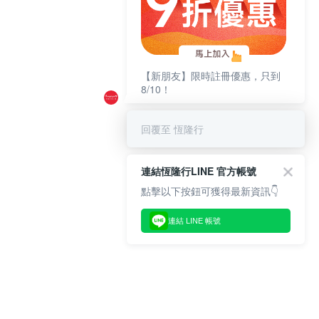
【新朋友】限時註冊優惠，只到
8/10！
回覆至 恆隆行
連結恆隆行LINE 官方帳號
點擊以下按鈕可獲得最新資訊👇
連結 LINE 帳號