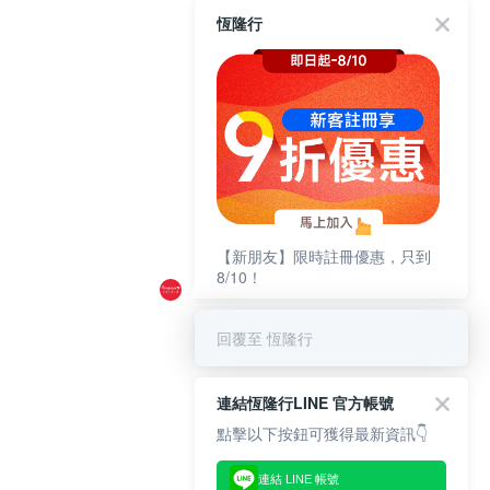
恆隆行
【新朋友】限時註冊優惠，只到
8/10！
回覆至 恆隆行
連結恆隆行LINE 官方帳號
點擊以下按鈕可獲得最新資訊👇
連結 LINE 帳號