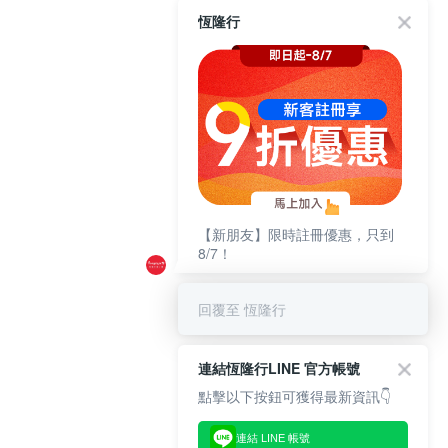
恆隆行
【新朋友】限時註冊優惠，只到
8/7！
回覆至 恆隆行
連結恆隆行LINE 官方帳號
點擊以下按鈕可獲得最新資訊👇
連結 LINE 帳號