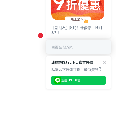
【新朋友】限時註冊優惠，只到
8/7！
回覆至 恆隆行
連結恆隆行LINE 官方帳號
點擊以下按鈕可獲得最新資訊👇
連結 LINE 帳號