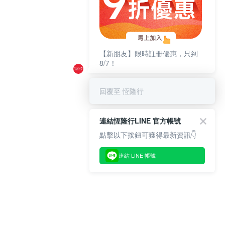
【新朋友】限時註冊優惠，只到
8/7！
回覆至 恆隆行
連結恆隆行LINE 官方帳號
點擊以下按鈕可獲得最新資訊👇
連結 LINE 帳號