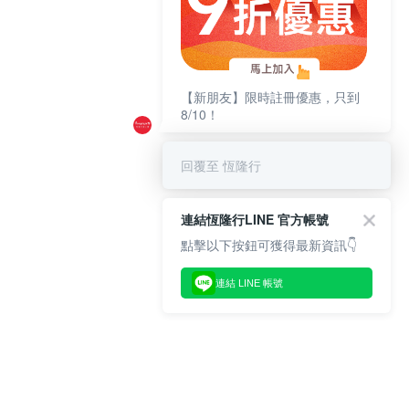
【新朋友】限時註冊優惠，只到
8/10！
回覆至 恆隆行
連結恆隆行LINE 官方帳號
點擊以下按鈕可獲得最新資訊👇
連結 LINE 帳號