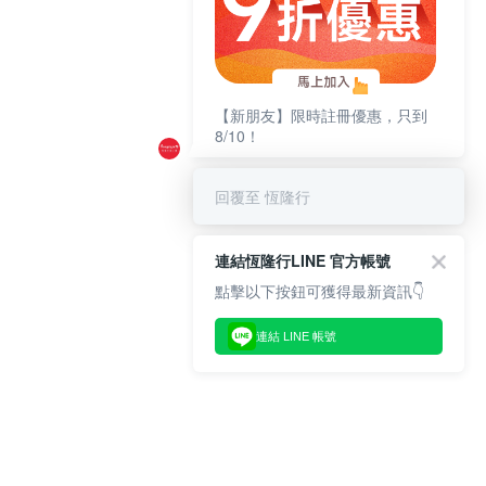
【新朋友】限時註冊優惠，只到
8/10！
回覆至 恆隆行
連結恆隆行LINE 官方帳號
點擊以下按鈕可獲得最新資訊👇
連結 LINE 帳號