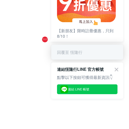
【新朋友】限時註冊優惠，只到
8/10！
回覆至 恆隆行
連結恆隆行LINE 官方帳號
點擊以下按鈕可獲得最新資訊👇
連結 LINE 帳號