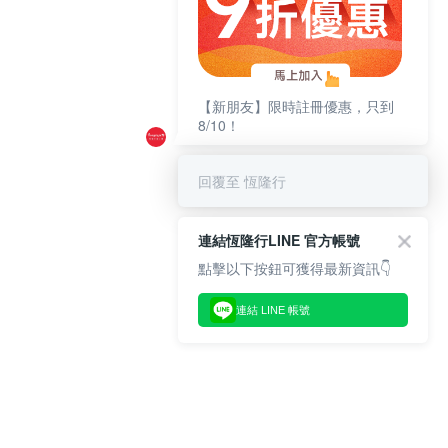
【新朋友】限時註冊優惠，只到
8/10！
回覆至 恆隆行
連結恆隆行LINE 官方帳號
點擊以下按鈕可獲得最新資訊👇
連結 LINE 帳號