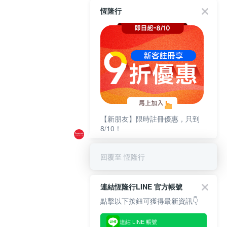
恆隆行
【新朋友】限時註冊優惠，只到
8/10！
回覆至 恆隆行
連結恆隆行LINE 官方帳號
點擊以下按鈕可獲得最新資訊👇
連結 LINE 帳號