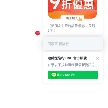
【新朋友】限時註冊優惠，只到
8/7！
回覆至 恆隆行
連結恆隆行LINE 官方帳號
點擊以下按鈕可獲得最新資訊👇
連結 LINE 帳號