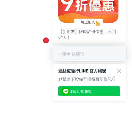
【新朋友】限時註冊優惠，只到
8/10！
回覆至 恆隆行
連結恆隆行LINE 官方帳號
點擊以下按鈕可獲得最新資訊👇
連結 LINE 帳號