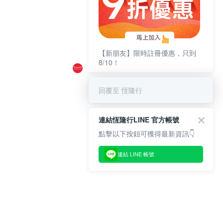
【新朋友】限時註冊優惠，只到
8/10！
回覆至 恆隆行
連結恆隆行LINE 官方帳號
點擊以下按鈕可獲得最新資訊👇
連結 LINE 帳號