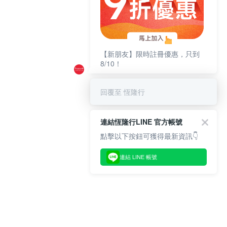
【新朋友】限時註冊優惠，只到
8/10！
回覆至 恆隆行
連結恆隆行LINE 官方帳號
點擊以下按鈕可獲得最新資訊👇
連結 LINE 帳號