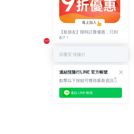
【新朋友】限時註冊優惠，只到
8/7！
回覆至 恆隆行
連結恆隆行LINE 官方帳號
點擊以下按鈕可獲得最新資訊👇
連結 LINE 帳號