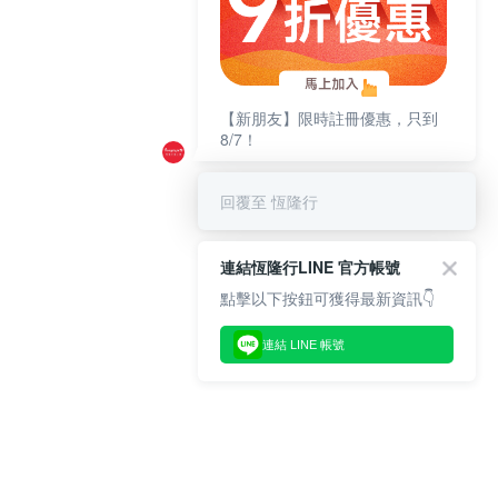
【新朋友】限時註冊優惠，只到
8/7！
回覆至 恆隆行
連結恆隆行LINE 官方帳號
點擊以下按鈕可獲得最新資訊👇
連結 LINE 帳號