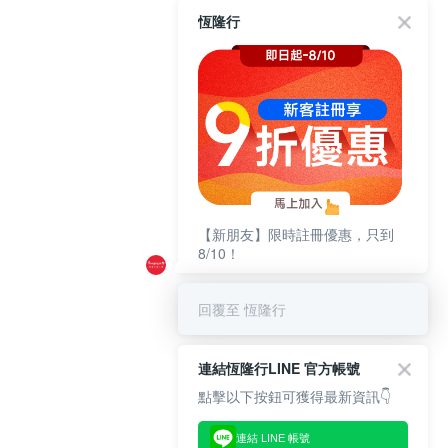
恆隆行
【新朋友】限時註冊優惠，只到
8/10！
回覆至 恆隆行
連結恆隆行LINE 官方帳號
點擊以下按鈕可獲得最新資訊👇
連結 LINE 帳號