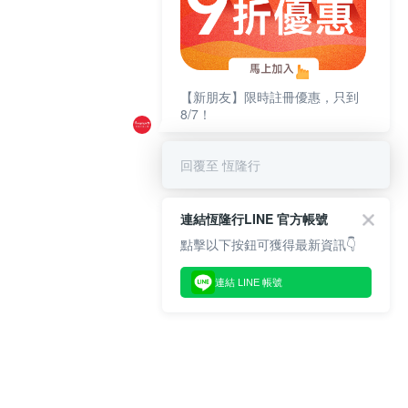
【新朋友】限時註冊優惠，只到
8/7！
回覆至 恆隆行
連結恆隆行LINE 官方帳號
點擊以下按鈕可獲得最新資訊👇
連結 LINE 帳號