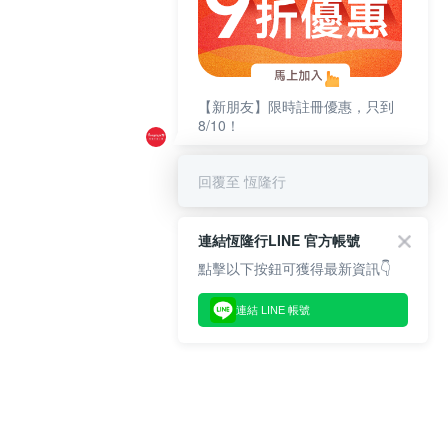
【新朋友】限時註冊優惠，只到
8/10！
回覆至 恆隆行
連結恆隆行LINE 官方帳號
點擊以下按鈕可獲得最新資訊👇
連結 LINE 帳號