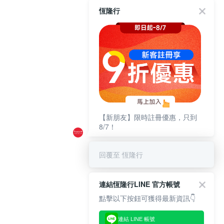
恆隆行
【新朋友】限時註冊優惠，只到
8/7！
回覆至 恆隆行
連結恆隆行LINE 官方帳號
點擊以下按鈕可獲得最新資訊👇
連結 LINE 帳號