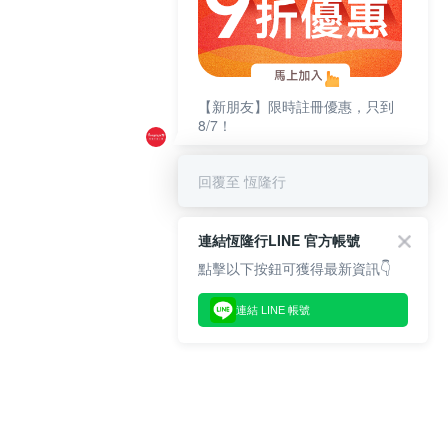
【新朋友】限時註冊優惠，只到
8/7！
回覆至 恆隆行
連結恆隆行LINE 官方帳號
點擊以下按鈕可獲得最新資訊👇
連結 LINE 帳號