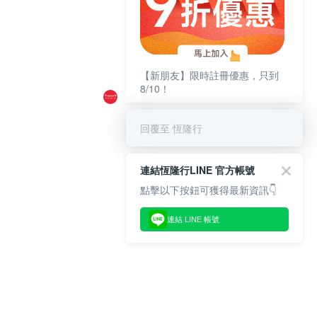
【新朋友】限時註冊優惠，只到
8/10！
回覆至 恆隆行
連結恆隆行LINE 官方帳號
點擊以下按鈕可獲得最新資訊👇
連結 LINE 帳號