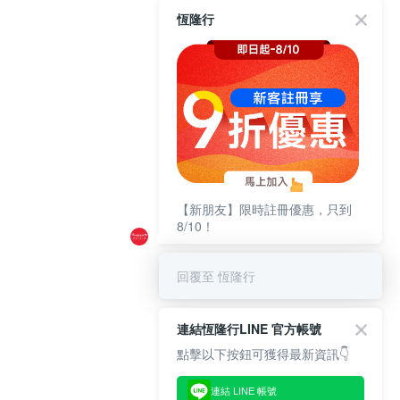
恆隆行
【新朋友】限時註冊優惠，只到
8/10！
回覆至 恆隆行
連結恆隆行LINE 官方帳號
點擊以下按鈕可獲得最新資訊👇
連結 LINE 帳號