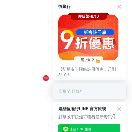
恆隆行
【新朋友】限時註冊優惠，只到
8/10！
回覆至 恆隆行
連結恆隆行LINE 官方帳號
點擊以下按鈕可獲得最新資訊👇
連結 LINE 帳號