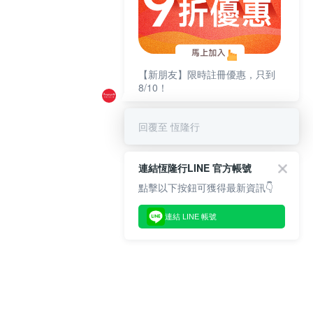
【新朋友】限時註冊優惠，只到
8/10！
回覆至 恆隆行
連結恆隆行LINE 官方帳號
點擊以下按鈕可獲得最新資訊👇
連結 LINE 帳號