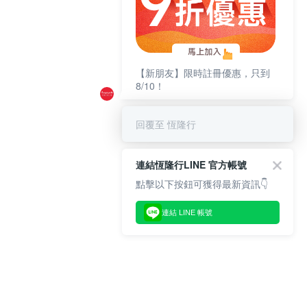
【新朋友】限時註冊優惠，只到
8/10！
回覆至 恆隆行
連結恆隆行LINE 官方帳號
點擊以下按鈕可獲得最新資訊👇
連結 LINE 帳號