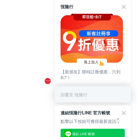
恆隆行
【新朋友】限時註冊優惠，只到
8/7！
回覆至 恆隆行
連結恆隆行LINE 官方帳號
點擊以下按鈕可獲得最新資訊👇
連結 LINE 帳號