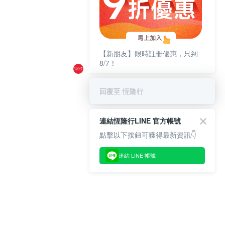
【新朋友】限時註冊優惠，只到
8/7！
回覆至 恆隆行
連結恆隆行LINE 官方帳號
點擊以下按鈕可獲得最新資訊👇
連結 LINE 帳號