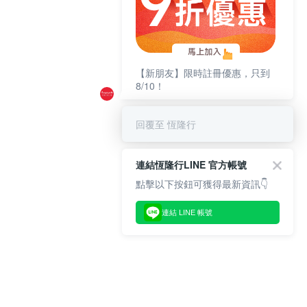
【新朋友】限時註冊優惠，只到
8/10！
回覆至 恆隆行
連結恆隆行LINE 官方帳號
點擊以下按鈕可獲得最新資訊👇
連結 LINE 帳號