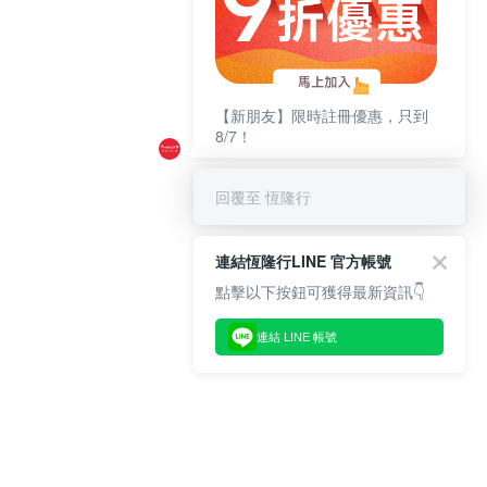
【新朋友】限時註冊優惠，只到
8/7！
回覆至 恆隆行
連結恆隆行LINE 官方帳號
點擊以下按鈕可獲得最新資訊👇
連結 LINE 帳號