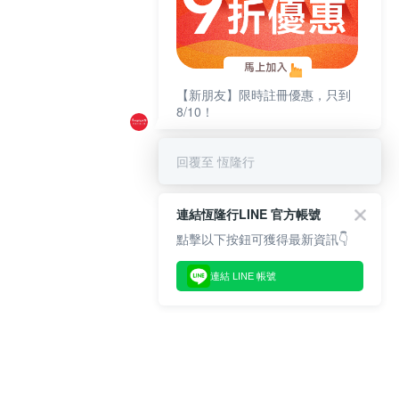
【新朋友】限時註冊優惠，只到
8/10！
回覆至 恆隆行
連結恆隆行LINE 官方帳號
點擊以下按鈕可獲得最新資訊👇
連結 LINE 帳號