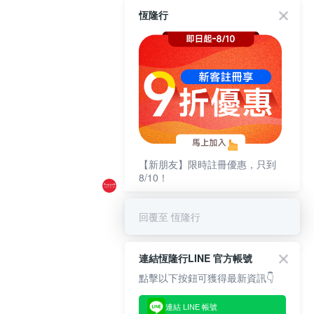
恆隆行
【新朋友】限時註冊優惠，只到
8/10！
回覆至 恆隆行
連結恆隆行LINE 官方帳號
點擊以下按鈕可獲得最新資訊👇
連結 LINE 帳號